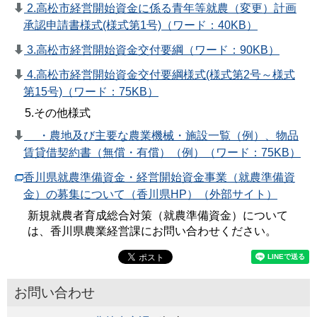
2.高松市経営開始資金に係る青年等就農（変更）計画
承認申請書様式(様式第1号)（ワード：40KB）
3.高松市経営開始資金交付要綱（ワード：90KB）
4.高松市経営開始資金交付要綱様式(様式第2号～様式
第15号)（ワード：75KB）
5.その他様式
・農地及び主要な農業機械・施設一覧（例）、物品
賃貸借契約書（無償・有償）（例）（ワード：75KB）
香川県就農準備資金・経営開始資金事業（就農準備資
金）の募集について（香川県HP）（外部サイト）
新規就農者育成総合対策（就農準備資金）について
は、香川県農業経営課にお問い合わせください。
お問い合わせ