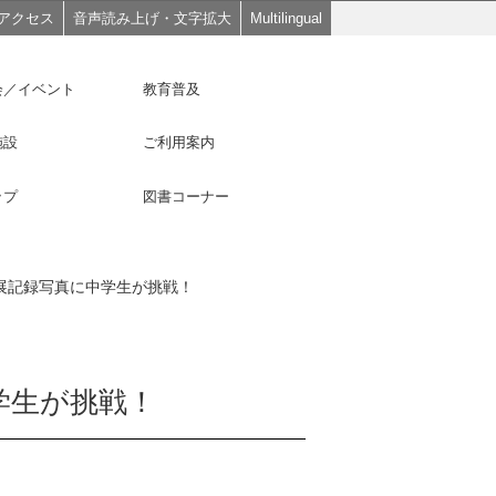
アクセス
音声読み上げ・文字拡大
Multilingual
会／イベント
教育普及
施設
ご利用案内
ップ
図書コーナー
チ展記録写真に中学生が挑戦！
学生が挑戦！