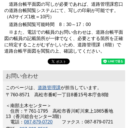
道路台帳平面図の写しが必要であれば、道路管理課窓口
の道路台帳閲覧システムにて、写しの印刷が可能です。
（A3サイズ1枚＝10円）
道路台帳閲覧可能時間 8：30～17：00
※また、電話での幅員のお問い合わせは、道路台帳平面
図の幅員の記載箇所が一律でなく、必要とする箇所を正確
に特定することがむずかしいため、道路管理課（8階）で
道路台帳平面図を閲覧の上、確認してください。
お問い合わせ
このページは、
道路管理課
が担当しています。
〒760-8571 高松市番町一丁目8番15号本庁舎8階
＜南部土木センター＞
住所：〒761-1795 高松市香川町川東上1865番地
13（香川総合センター3階）
電話：
087-879-0720
ファクス：087-879-0721