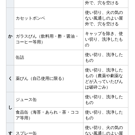
外で、穴を空ける
使い切り、火の気の
カセットボンベ
ない風通しのよい屋
外で、穴を空ける
キャップを除き、使
か
ガラスびん（飲料用・酢・醤油・
い切り、洗浄したも
コーヒー等用）
の
使い切り、洗浄した
缶詰
もの
使い切り、洗浄した
もの（農薬や劇薬な
く
薬びん（自己使用に限る）
どが入っていたびん
は破砕ごみ）
使い切り、洗浄した
ジュース缶
もの
し
食品缶（海苔・あられ・茶・ココ
使い切り、洗浄した
ア等用）
もの
使い切り、火の気の
す
スプレー缶
ない風通しのよい屋