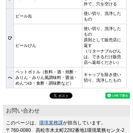
外で、穴を空ける
使い切り、洗浄した
ビール缶
もの
使い切り、洗浄した
もの
ひ
原則として販売店に
ビールびん
返す
（リターナブルびん
は、できるだけ販売
店へ返却ください）
ペットボトル（飲料・酒・焼酎・
キャップを除き使い
へ
みりん・みりん風調味料・醤油・
切り、洗浄したもの
めんつゆ・食酢・調味酢など）
お問い合わせ
このページは、
環境業務課
が担当しています。
〒760-0080 高松市木太町2282番地1環境業務センタ-2