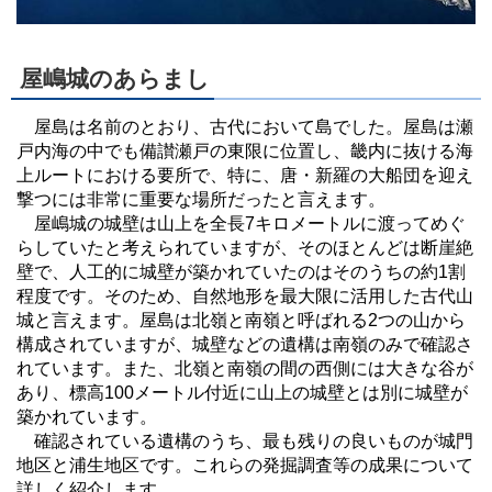
屋嶋城のあらまし
屋島は名前のとおり、古代において島でした。屋島は瀬
戸内海の中でも備讃瀬戸の東限に位置し、畿内に抜ける海
上ルートにおける要所で、特に、唐・新羅の大船団を迎え
撃つには非常に重要な場所だったと言えます。
屋嶋城の城壁は山上を全長7キロメートルに渡ってめぐ
らしていたと考えられていますが、そのほとんどは断崖絶
壁で、人工的に城壁が築かれていたのはそのうちの約1割
程度です。そのため、自然地形を最大限に活用した古代山
城と言えます。屋島は北嶺と南嶺と呼ばれる2つの山から
構成されていますが、城壁などの遺構は南嶺のみで確認さ
れています。また、北嶺と南嶺の間の西側には大きな谷が
あり、標高100メートル付近に山上の城壁とは別に城壁が
築かれています。
確認されている遺構のうち、最も残りの良いものが城門
地区と浦生地区です。これらの発掘調査等の成果について
詳しく紹介します。