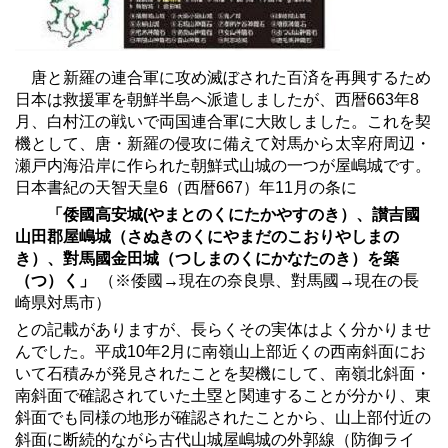
唐と新羅の連合軍に攻め滅ぼされた百済を再興するため
日本は救援軍を朝鮮半島へ派遣しましたが、西暦663年8
月、白村江の戦いで両国連合軍に大敗しました。これを契
機として、唐・新羅の侵攻に備えて対馬から太宰府周辺・
瀬戸内海沿岸に作られた朝鮮式山城の一つが屋嶋城です。
日本書紀の天智天皇6（西暦667）年11月の条に
「倭國高安城(やまとのくにたかやすのき）、讃吉國
山田郡屋嶋城（さぬきのくにやまだのこおりやしまの
き）、對馬國金田城（つしまのくにかなたのき）を築
（つ）く」
（※倭國→現在の奈良県、對馬國→現在の長
崎県対馬市）
との記載がありますが、長らくその実体はよく分かりませ
んでした。平成10年2月に南嶺山上部近くの西南斜面にお
いて石積みが発見されたことを契機にして、南嶺北斜面・
南斜面で確認されていた土塁と関連することが分かり、東
斜面でも同様の地形が確認されたことから、山上部付近の
斜面に断続的ながら古代山城屋嶋城の外郭線（防御ライ