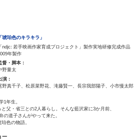
「琥珀色のキラキラ」
「ndjc: 若手映画作家育成プロジェクト」製作実地研修完成作品
2009年製作
監督・脚本：
中野量太
出演：
尾野真千子、松原菜野花、滝藤賢一、長宗我部陽子、小市慢太郎
学1年生。
っと父・省三との2人暮らし。そんな藍沢家に3か月前、
弁の道子さんがやって来た。
琥珀色の物語。
ョー