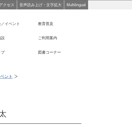
アクセス
音声読み上げ・文字拡大
Multilingual
会／イベント
教育普及
施設
ご利用案内
ップ
図書コーナー
イベント
太