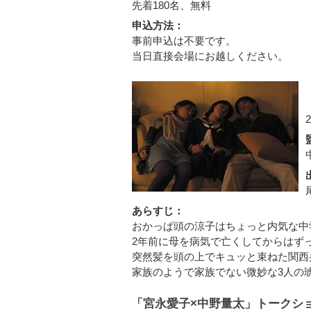
先着180名、無料
申込方法：
事前申込は不要です。
当日直接会場にお越しください。
あらすじ：
おかっぱ頭の涼子はちょっと内気な中
2年前に母を病気で亡くしてからはず
突然髪を頭の上でキュッと束ねた関西
家族のようで家族でない微妙な3人の
「宮永愛子×中野量太」トークシ