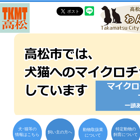
犬･猫等の
特定動物の
動物取扱業
飼い主の方へ
情報はこちら
飼育について
について