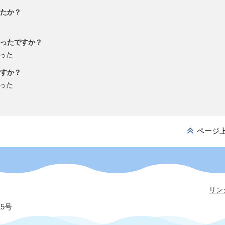
たか？
ったですか？
った
すか？
った
ページ
リン
15号