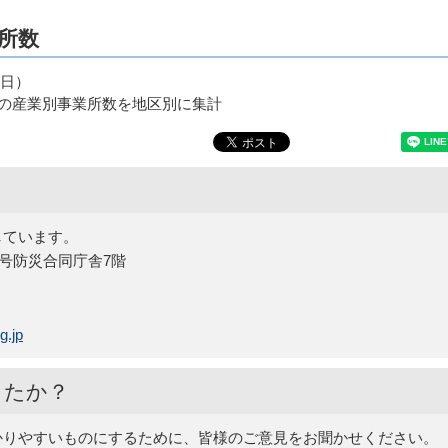
所数
1日）
の産業別事業所数を地区別に集計
しています。
15号防災合同庁舎7階
g.jp
したか？
かりやすいものにするために、皆様のご意見をお聞かせください。