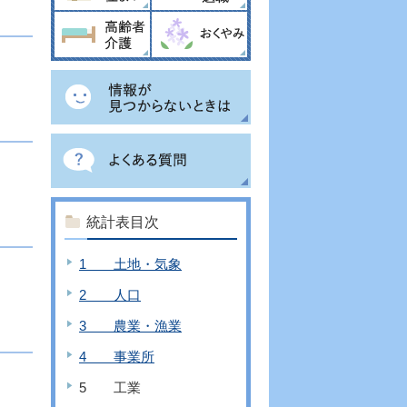
統計表目次
1 土地・気象
2 人口
3 農業・漁業
4 事業所
5 工業