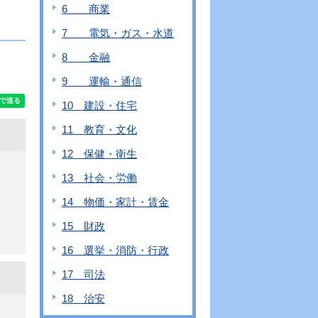
6 商業
7 電気・ガス・水道
8 金融
9 運輸・通信
10 建設・住宅
11 教育・文化
12 保健・衛生
13 社会・労働
14 物価・家計・賃金
15 財政
16 選挙・消防・行政
17 司法
18 治安