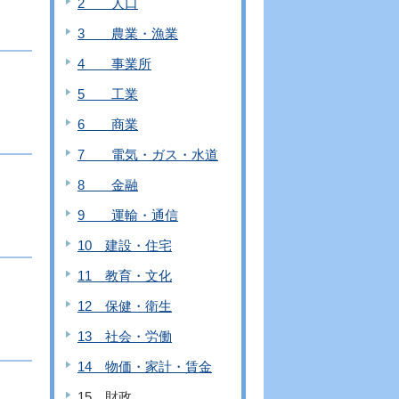
2 人口
3 農業・漁業
4 事業所
5 工業
6 商業
7 電気・ガス・水道
8 金融
9 運輸・通信
10 建設・住宅
11 教育・文化
12 保健・衛生
13 社会・労働
14 物価・家計・賃金
15 財政