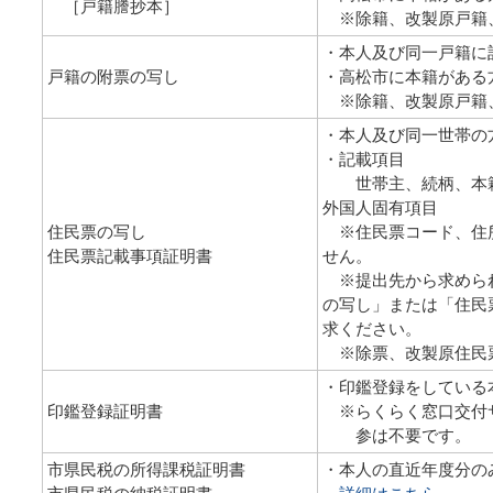
［戸籍謄抄本］
※除籍、改製原戸籍
・本人及び同一戸籍に
戸籍の附票の写し
・高松市に本籍がある
※除籍、改製原戸籍
・本人及び同一世帯の
・記載項目
世帯主、続柄、本籍
外国人固有項目
住民票の写し
※住民票コード、住
住民票記載事項証明書
せん。
※提出先から求めら
の写し」または「住民
求ください。
※除票、改製原住民
・印鑑登録をしている
印鑑登録証明書
※らくらく窓口交付
参は不要です。
市県民税の所得課税証明書
・本人の直近年度分の