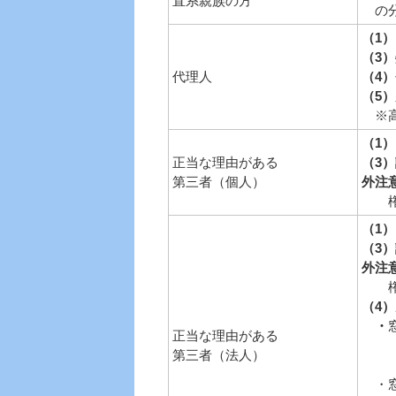
直系親族の方
の分
（1）
（3
代理人
（4
（5
※高
（1）
正当な理由がある
（3
第三者（個人）
外注
権利
（1）
（3
外注
権利
（4
・
正当な理由がある
代表
第三者（法人）
（代
・窓