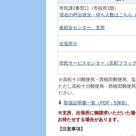
市民課2番窓口（市役所1階）
現在の呼出状況・待ち人数はこちら
各総合センター、支所
出張所※
市民サービスセンター（瓦町フラッグ
※高松十川郵便局・西植田郵便局、塩
ただし高松十川郵便局・西植田郵便局
ださい。
取扱証明書一覧（PDF：53KB）
※支所、出張所に御請求いただいた場
お待たせする場合があります。
【注意事項】