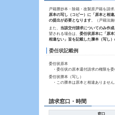
戸籍謄抄本・除籍・改製原戸籍を請求
原本の写し（コピー）に「原本と相違
の提出が必要となります
。（戸籍法施
また、
当該交付請求についてのみ作成
望される場合は、
委任状原本に「原本
相違ない」旨を記載した謄本（写し）
委任状記載例
委任状原本
・委任状の原本還付請求の権限を委
委任状謄本（写し）
・この謄本は原本と相違ありません
年 月 日 代
請求窓口・時間
窓口