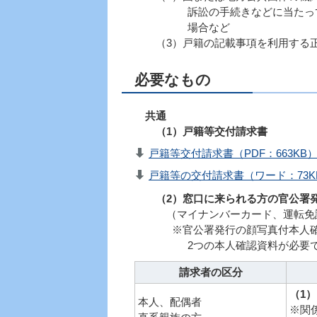
訴訟の手続きなどに当たって、法
場合など
（3）戸籍の記載事項を利用する正
必要なもの
共通
（1）
戸籍等交付請求書
戸籍等交付請求書（PDF：663KB
戸籍等の交付請求書（ワード：73K
（2）窓口に来られる方の官公署発
（マイナンバーカード、運転免許
※官公署発行の顔写真付本人確認
2つの本人確認資料が必
請求者の区分
（1）
本人、配偶者
※関