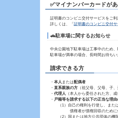
✅
マイナンバーカードがあ
証明書のコンビニ交付サービスをご利
詳しくは、「
証明書のコンビニ交付サ
🚗
駐車場に関するお知らせ
中央公園地下駐車場は工事中のため、
駐車場が満車の場合、長時間お待ちい
請求できる方
・
本人
または
配偶者
・
直系親族の方
（祖父母、父母、子、
・
代理人
（本人から委任された方、成
・
戸籍等を請求する以下の正当な理由
（1）自己の権利を行使し、または
債権者が債権回収のために債務
（2）国または地方公共団体の機関