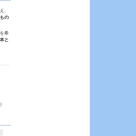
え、
もの
を希
本と
）