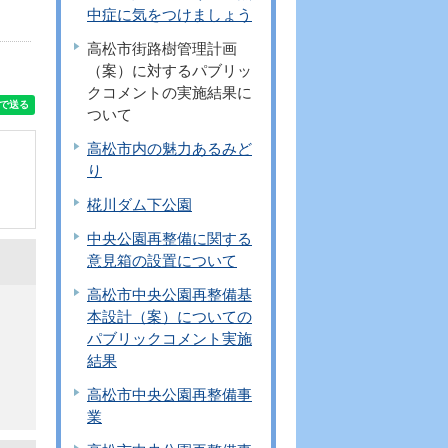
中症に気をつけましょう
高松市街路樹管理計画
（案）に対するパブリッ
クコメントの実施結果に
ついて
高松市内の魅力あるみど
り
椛川ダム下公園
中央公園再整備に関する
意見箱の設置について
高松市中央公園再整備基
本設計（案）についての
パブリックコメント実施
結果
高松市中央公園再整備事
業