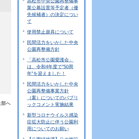
高松市中央公園再整備事
業公募設置等予定者（優
先候補者）の決定につい
て
使用禁止遊具について
民間活力をいかした中央
公園再整備方針
「高松市公園愛護会」
は、令和4年度で”50周
年”を迎えました！
民間活力をいかした中央
公園再整備事業方針
（案）についてのパブリ
上部へ
ックコメント実施結果
新型コロナウイルス感染
症拡大防止に伴う公園利
用についてのお願い