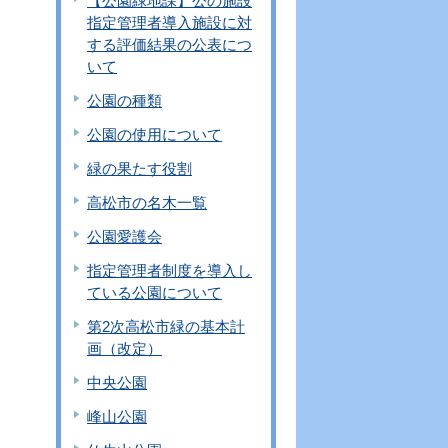
【公園緑地課】公の施設
指定管理者導入施設に対
する評価結果の公表につ
いて
公園の種類
公園の使用について
緑の果たす役割
高松市の名木一覧
公園愛護会
指定管理者制度を導入し
ている公園について
第2次高松市緑の基本計
画（改定）
中央公園
峰山公園