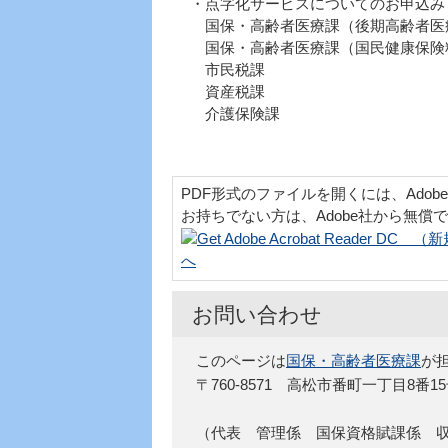
・点字化サービスについてのお申込み
国保・高齢者医療課（後期高齢者医療保険
国保・高齢者医療課（国民健康保険料）
市民税課 電話：08
資産税課 電話：08
介護保険課 電話：08
PDF形式のファイルを開くには、Adobe Acr
お持ちでない方は、Adobe社から無償
へ
お問い合わせ
このページは
国保・高齢者医療課
が
〒760-8571 高松市番町一丁目8番1
（代表 管理係 国保資格賦課係 