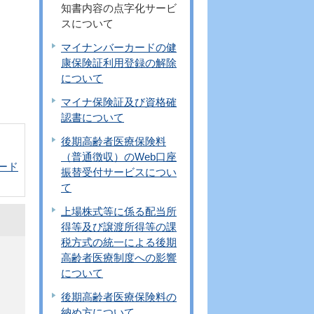
知書内容の点字化サービ
スについて
マイナンバーカードの健
康保険証利用登録の解除
について
マイナ保険証及び資格確
認書について
後期高齢者医療保険料
（普通徴収）のWeb口座
ロード
振替受付サービスについ
て
上場株式等に係る配当所
得等及び譲渡所得等の課
税方式の統一による後期
高齢者医療制度への影響
について
後期高齢者医療保険料の
納め方について