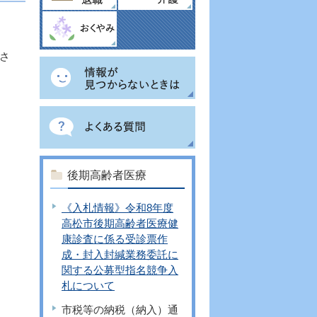
さ
後期高齢者医療
《入札情報》令和8年度
高松市後期高齢者医療健
康診査に係る受診票作
成・封入封緘業務委託に
関する公募型指名競争入
札について
市税等の納税（納入）通