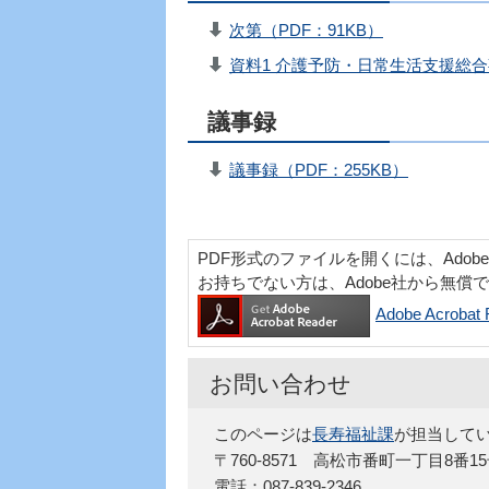
次第（PDF：91KB）
資料1 介護予防・日常生活支援総合事
議事録
議事録（PDF：255KB）
PDF形式のファイルを開くには、Adobe Acr
お持ちでない方は、Adobe社から無償
Adobe Acro
お問い合わせ
このページは
長寿福祉課
が担当して
〒760-8571 高松市番町一丁目8番1
電話：087-839-2346