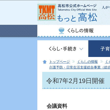
トップページ
くらしの情報
く
介護予防・日常生活支援総合事業（総
令和7年2月19日開催
会議資料