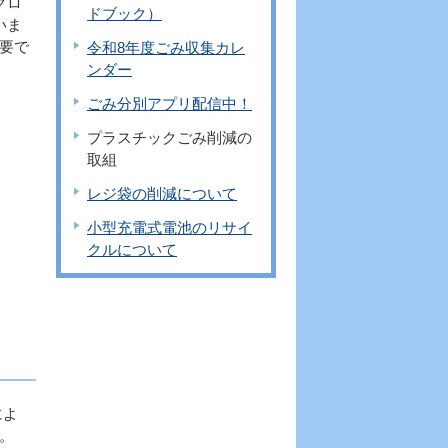
クロ
ドブック）
いま
要で
令和8年度ごみ収集カレ
ンダー
ごみ分別アプリ配信中！
プラスチックごみ削減の
取組
レジ袋の削減について
小型充電式電池のリサイ
クルについて
によ
。