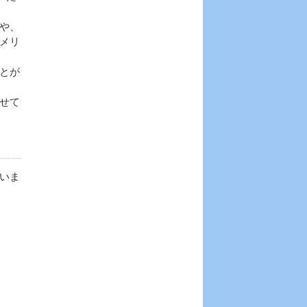
や、
メリ
とが
せて
いま