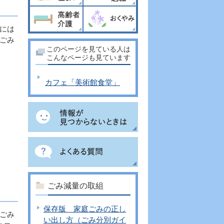
には
ごみ
このページを見ている人は
こんなページも見ています
カフェ「美術館食堂」
ごみ減量の取組
保存版 家庭ごみの正し
ごみ
い出し方（ごみ分別ガイ