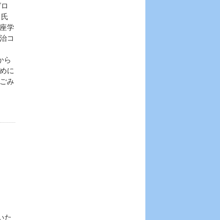
ゼロ
）氏
座学
治コ
から
めに
ごみ
いた