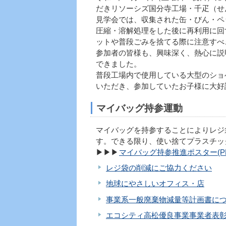
だきリソーシズ国分寺工場・千疋（せ
見学会では、収集された缶・びん・ペ
圧縮・溶解処理をした後に再利用に回
ットや普段ごみを捨てる際に注意すべ
参加者の皆様も、興味深く、熱心に説
できました。
普段工場内で使用している大型のショ
いただき、参加していたお子様に大好
マイバッグ持参運動
マイバッグを持参することによりレジ
す。できる限り、使い捨てプラスチッ
▶▶▶
マイバッグ持参推進ポスター(PDF
レジ袋の削減にご協力ください
地球にやさしいオフィス・店
事業系一般廃棄物減量等計画書に
エコシティ高松優良事業事業者表