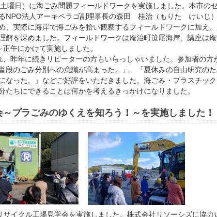
日（土曜日）に海ごみ問題フィールドワークを実施しました。本市の
るNPO法人アーキペラゴ副理事長の森田 桂治（もりた けいじ
め、実際に海岸で海ごみを拾い観察するフィールドワークに加え、
理解を深めました。フィールドワークは庵治町笹尾海岸、講座は庵
分～正午にかけて実施しました。
され、昨年に続きリピーターの方もいらっしゃいました。参加者の方
普段のごみ分別への意識が高まった。」、「夏休みの自由研究のた
になった。」などご好評をいただきました。海ごみ・プラスチック
分たちにできることは何かを考えるきっかけになりました。
学会～プラごみのゆくえを知ろう！～を実施しました！
にリサイクル工場見学会を実施しました。株式会社リソーシズに協力