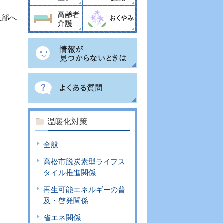
上部へ
温暖化対策
全般
高松市脱炭素型ライフス
タイル推進関係
再生可能エネルギーの普
及・啓発関係
省エネ関係