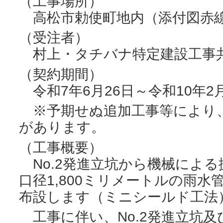
（工事場所）
高松市勅使町地内（添付図赤
（受注者）
村上・タチバナ特定建設工事
（契約期間）
令和7年6月26日～令和10年2月
※予期せぬ追加工事等により
があります。
（工事概要）
No.2発進立坑から機械によ
口径1,800ミリメートルの雨水管
布設します（ミニシールド工法
工事に伴い、No.2発進立坑及び