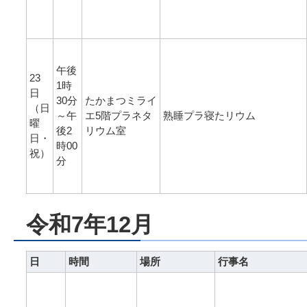
午後
23
1時
日
30分
たかまつミライ
（日
～午
エ5階プラネタ
熟睡プラ寝たリウム
曜
後2
リウム室
日・
時00
祝）
分
令和7年12月
日
時間
場所
行事名