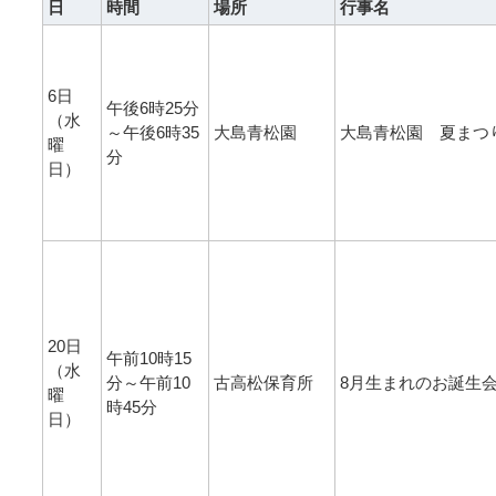
日
時間
場所
行事名
6日
午後6時25分
（水
～午後6時35
大島青松園
大島青松園 夏まつ
曜
分
日）
20日
午前10時15
（水
分～午前10
古高松保育所
8月生まれのお誕生
曜
時45分
日）