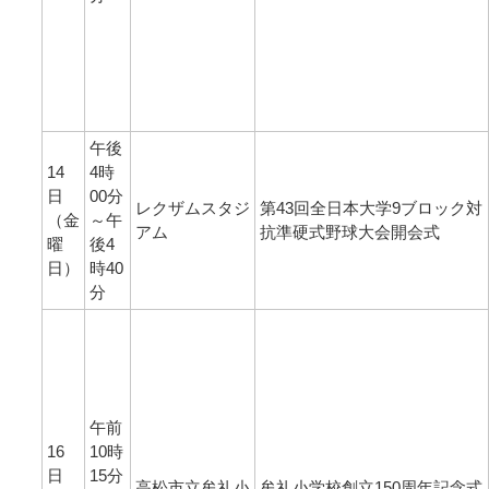
午後
14
4時
日
00分
レクザムスタジ
第43回全日本大学9ブロック対
（金
～午
アム
抗準硬式野球大会開会式
曜
後4
日）
時40
分
午前
16
10時
日
15分
高松市立牟礼小
牟礼小学校創立150周年記念式