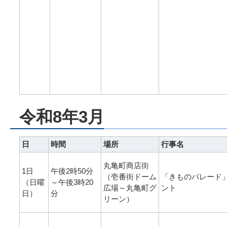
令和8年3月
日
時間
場所
行事名
丸亀町商店街
1日
午後2時50分
（壱番街ドーム
「きものパレード
（日曜
～午後3時20
広場～丸亀町グ
ント
日）
分
リーン）