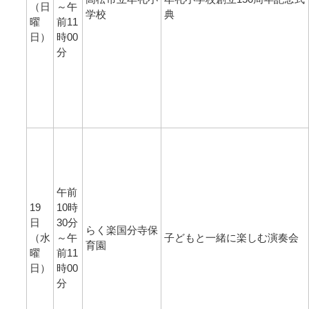
（日
～午
学校
典
曜
前11
日）
時00
分
午前
19
10時
日
30分
らく楽国分寺保
（水
～午
子どもと一緒に楽しむ演奏会
育園
曜
前11
日）
時00
分