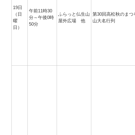
19日
午前11時30
（日
ふらっと仏生山
第30回高松秋のまつ
分～午後0時
曜
屋外広場 他
山大名行列
50分
日）