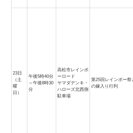
高松市レインボ
23日
午後5時40分
ーロード
（土
第25回レインボー祭
～午後8時30
ヤマダデンキ・
曜
の嫁入り行列
分
ハローズ北西側
日）
駐車場