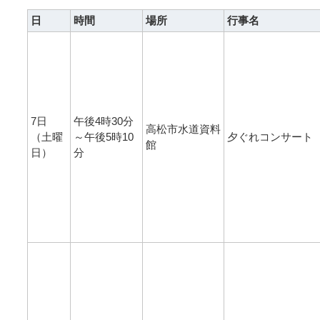
日
時間
場所
行事名
7日
午後4時30分
高松市水道資料
（土曜
～午後5時10
夕ぐれコンサート
館
日）
分