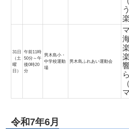
31日
午前11時
男木島小・
（土
50分～午
中学校運動
男木島ふれあい運動会
曜
後0時20
場
日）
分
令和7年6月