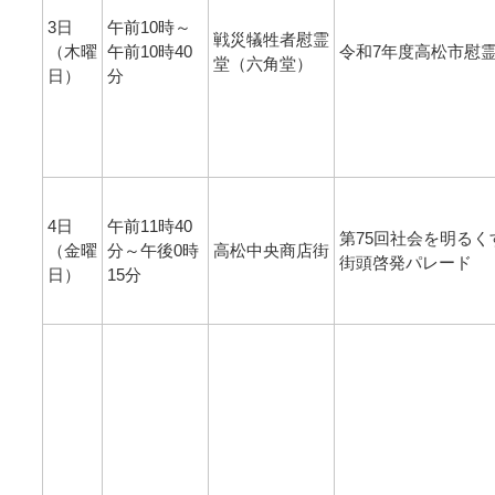
3日
午前10時～
戦災犠牲者慰霊
（木曜
午前10時40
令和7年度高松市慰
堂（六角堂）
日）
分
4日
午前11時40
第75回社会を明るく
（金曜
分～午後0時
高松中央商店街
街頭啓発パレード
日）
15分