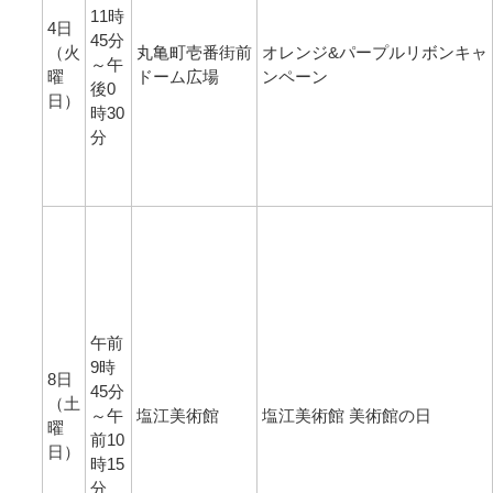
11時
4日
45分
（火
丸亀町壱番街前
オレンジ&パープルリボンキャ
～午
曜
ドーム広場
ンペーン
後0
日）
時30
分
午前
9時
8日
45分
（土
～午
塩江美術館
塩江美術館 美術館の日
曜
前10
日）
時15
分